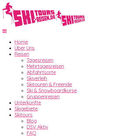
Home
Über Uns
Reisen
Tagesreisen
Mehrtagesreisen
Abfahrtsorte
Skiverleih
Skitouren & Freeride
Ski & Snowboardkurse
Gruppenreisen
Unterkünfte
Skigebiete
Skitours
Blog
DSV Aktiv
FAQ