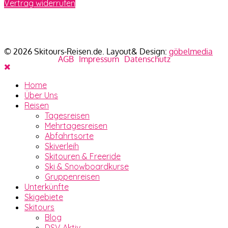
Vertrag widerrufen
© 2026 Skitours-Reisen.de. Layout& Design:
göbelmedia
AGB
Impressum
Datenschutz
Home
Über Uns
Reisen
Tagesreisen
Mehrtagesreisen
Abfahrtsorte
Skiverleih
Skitouren & Freeride
Ski & Snowboardkurse
Gruppenreisen
Unterkünfte
Skigebiete
Skitours
Blog
DSV Aktiv